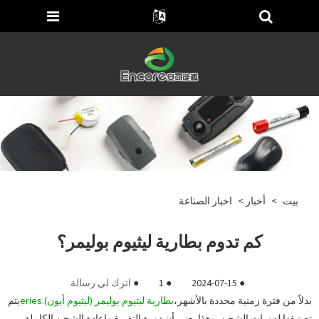
بيت
>
أخبار
>
اخبار الصناعة
كم تدوم بطارية ليثيوم بوليمر؟
●
2024-07-15
●
1
●
اترك لي رسالة
بدلاً من فترة زمنية محددة بالأشهر،
بطارية ليثيوم بوليمر (ليثيوم أيون).
eries
يتم
تصنيفها لدورات الشحن. وهذا يعني أن دورة التفريغ وإعادة الشحن الكاملة