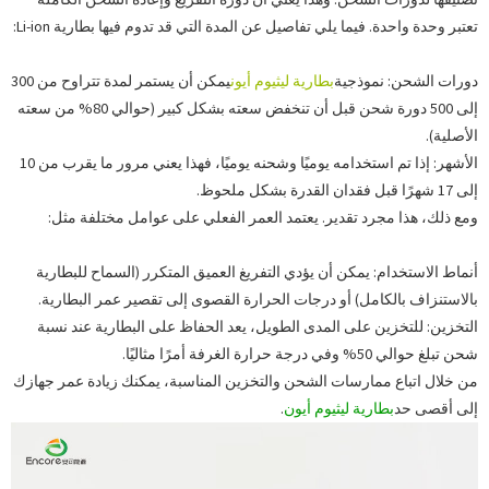
تعتبر وحدة واحدة. فيما يلي تفاصيل عن المدة التي قد تدوم فيها بطارية Li-ion:
دورات الشحن: نموذجية
بطارية ليثيوم أيون
يمكن أن يستمر لمدة تتراوح من 300
إلى 500 دورة شحن قبل أن تنخفض سعته بشكل كبير (حوالي 80% من سعته
الأصلية).
الأشهر: إذا تم استخدامه يوميًا وشحنه يوميًا، فهذا يعني مرور ما يقرب من 10
إلى 17 شهرًا قبل فقدان القدرة بشكل ملحوظ.
ومع ذلك، هذا مجرد تقدير. يعتمد العمر الفعلي على عوامل مختلفة مثل:
أنماط الاستخدام: يمكن أن يؤدي التفريغ العميق المتكرر (السماح للبطارية
بالاستنزاف بالكامل) أو درجات الحرارة القصوى إلى تقصير عمر البطارية.
التخزين: للتخزين على المدى الطويل، يعد الحفاظ على البطارية عند نسبة
شحن تبلغ حوالي 50% وفي درجة حرارة الغرفة أمرًا مثاليًا.
من خلال اتباع ممارسات الشحن والتخزين المناسبة، يمكنك زيادة عمر جهازك
إلى أقصى حد
بطارية ليثيوم أيون
.