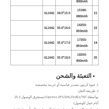
800mAh
15380-
UL1642
15.0*38.0
32
680mAh
16350-
UL1642
16.0*35.0
33
650mAh
17350-
UL1642
17.0*35.0
34
850mAh
18350-
UL1642
18.0*35.0
35
800mAh
■ التعبئة والشحن
1. عبوة كرتون تصدير قياسية أو حزمة مخصصة
2. طريقة النقل:
بواسطة Express UPS/DHL/FedEx/TNT (يستغرق الوصول 3-25
أيام عمل للوصول).
عن طريق الشحن الجوي (يستغرق الوصول حوالي أسبوع واحد)