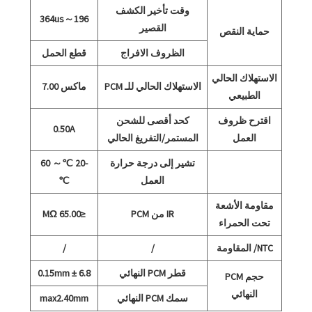
وقت تأخير الكشف
196～364us
القصير
حماية النقص
الظروف الافراج
قطع الحمل
الاستهلاك الحالي
الاستهلاك الحالي للـ PCM
ماكس 7.00
الطبيعي
اقترح ظروف
كحد أقصى للشحن
0.50A
العمل
المستمر/التفريغ الحالي
تشير إلى درجة حرارة
-20 ℃～ 60
العمل
℃
مقاومة الأشعة
IR من PCM
≤65.00 MΩ
تحت الحمراء
NTC/ المقاومة
/
/
قطر PCM النهائي
6.8 ± 0.15mm
حجم PCM
النهائي
سمك PCM النهائي
max2.40mm