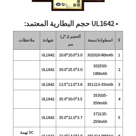
■ UL1642 حجم البطارية المعتمد:
الحجم (د*ل)
لا
اسطوانة/سعة
شهادة
ملاحظات
مم
UL1642
3.0*20.0*20.8
302020-80mAh
1
302530-
UL1642
3.0*25.0*30.0
2
180mAh
UL1642
3.6*12.0*13.5
351213-35mAh
3
353035-
UL1642
3.5*30.0*35.0
4
350mAh
372135-
UL1642
3.7*21.0*35.0
5
250mAh
5C تهمة
UL1642
3.8*14.0*22.0
381424-80MAH
6