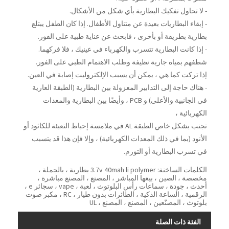
- لا تحاول تفكيك البطارية بأي شكل من الأشكال.
- إبقاء البطاريات بعيدة عن متناول الأطفال. إذا كان الطفل يبتلع
بطارية بطريقة أو بأخرى ، فابحث عن عناية طبية على الفور.
- إذا كانت البطارية تتسرب والكهرباء في عينيك ، فلا فركهما.
شطفهم بمياه جارية نظيفة وطلب الاهتمام الطبي على الفور.
إذا تركت كما هي ، يمكن أن يسبب الإلكتروليت إصابة في العين.
- هناك حاجة إلى التدابير المعزولة بين البطارية (الطبقة العارية
في الجانبية والأعلى) و PCB ، وأيضًا بين البطارية والمعدات
الكهربائية ،
تجنب بشكل خاص الطبقة AL في ملامسة إحباط التعبئة للكاثود أو
الأنود (بما في ذلك المعدات الكهربائية) ، وإلا فإن هذا قد يتسبب
في تسرب البطارية أو التورم.
الكلمات الساخنة: 3.7v 40mah li polymer بطارية ، بالجملة ،
مخصصة ، الصين ، بيعها المباشر ، المصنع ، المصنع مباشرة ،
أحدث ، جودة ، سماعات رأس البلوتوث ، لعبة ، vape ، سجائر e ،
الرقمية ، الساعة الذكية ، الطائرات بدون طيار ، RC ، مكبر صوت
بلوتوث ، المصنّعين ، المصنع ، المصنع ، UL
الفئة ذات الصلة