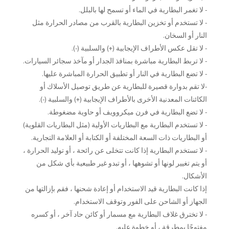
- لا تغمر البطارية في الماء أو تسمح لها بالبلل.
- لا تستخدم أو تخزين البطارية بالقرب من مصادر الحرارة مثل
النار أو السخان.
- لا تقل عكس الأطراف الإيجابية (+) والسلبية (-).
- لا تربط البطارية مباشرة بمنافذ الجدار أو مآخذ سجائر السيارات.
- لا تضع البطارية في النار أو تطبيق الحرارة المباشرة عليها.
-لا تقم بدوارة قصيرة للبطارية عن طريق توصيل الأسلاك أو
الكائنات المعدنية الأخرى بالأطراف الإيجابية (+) والسلبية (-).
- لا تضع البطارية في فرن ميكروويف أو حاوية مضغوطة.
- لا تستخدم البطارية مع البطاريات الأولية (مثل البطاريات القلوية)
أو البطاريات ذات السعة المختلفة أو الكتابة أو العلامة التجارية.
- لا تستخدم البطارية إذا كانت تتخلى عن رائحة ، أو توليد الحرارة ،
أو يتم تغيير لونها أو تشوهها ، أو تبدو غير طبيعية بأي شكل من
الأشكال.
إذا كانت البطارية قيد الاستخدام أو إعادة شحنها ، فقم بإزالتها من
الجهاز أو الشاحن على الفور وتوقف الاستخدام.
- لا تخترق غلاف البطارية مع مسمار أو كائن حاد آخر ، أو كسره
مفتوحًا بمطرقة ، أو خطوة عليه.