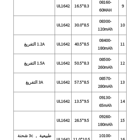
08160-
UL1642
8.3*16.5
9
60MAH
08300-
UL1642
8.5*30.0
10
120mAh
08400-
11
8.5*40.5
UL1642
1.2A التفريغ
180mAh
08500-
12
8.3*50.5
UL1642
1.5A التفريغ
260mAh
08570-
13
8.5*57.5
UL1642
3A التفريغ
280mAh
09130-
UL1642
9.5*13.5
14
65mAh
09260-
UL1642
9.5*26.5
15
180mAh
10100-
طبيعية ， 3c شحنة
UL1642
10.5*11.0
16